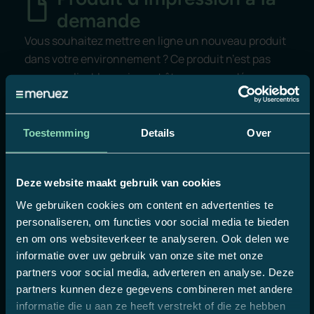
demande
Vous souhaitez mettre en ligne un nouveau produit
dans votre environnement ? Ce produit n’est pas
personnalisable, mais peut être commandé sur
demande pour vos clients ou vos sites. Remplissez
le formulaire le plus complètement possible,
ajoutez les fichiers (ouverts) et nous le réaliserons !
Toestemming
Details
Over
Délai moyen de traitement 3 jours ouvrables
Deze website maakt gebruik van cookies
Demander maintenant
We gebruiken cookies om content en advertenties te
personaliseren, om functies voor social media te bieden
en om ons websiteverkeer te analyseren. Ook delen we
informatie over uw gebruik van onze site met onze
partners voor social media, adverteren en analyse. Deze
partners kunnen deze gegevens combineren met andere
informatie die u aan ze heeft verstrekt of die ze hebben